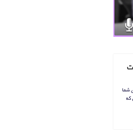
ت
 شما
 که