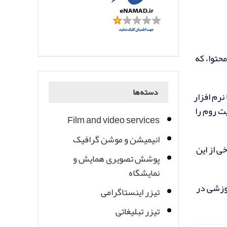
حتوا، که
دسته‌ها
نرم افزار
ت روم را
Film and video services
انیمیشن و موشن گرافیک
ی از این
پوشش تصویری همایش و
نمایشگاه
موزشی در
تیزر اینستاگرامی
تیزر تبلیغاتی